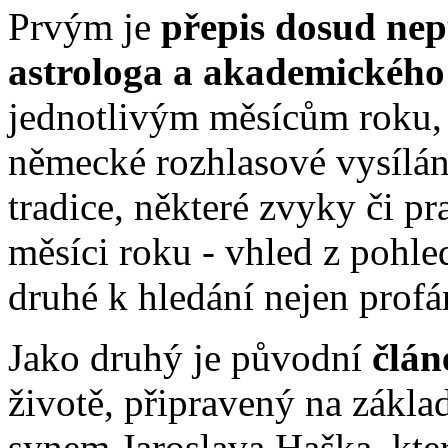
Prvým je
přepis dosud nep
astrologa a akademického 
jednotlivým měsícům roku, 
německé rozhlasové vysílání
tradice, některé zvyky či p
měsíci roku - vhled z pohle
druhé k hledání nejen prof
Jako druhý je původní
člán
životě, připravený na zákl
synem Jaroslava Haška, kter