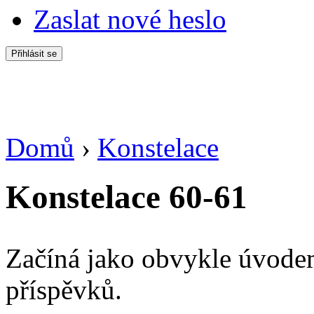
Zaslat nové heslo
Domů
›
Konstelace
Jste zde
Konstelace 60-61
Začíná jako obvykle úvodem
příspěvků.