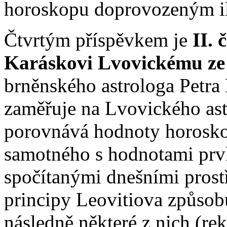
horoskopu doprovozeným ilu
Čtvrtým příspěvkem je
II.
Karáskovi Lvovickému ze 
brněnského astrologa Petra 
zaměřuje na Lvovického ast
porovnává hodnoty horosko
samotného s hodnotami prv
spočítanými dnešními prost
principy Leovitiova způsob
následně některé z nich (rek