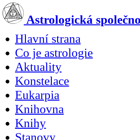
Skip to main content
Astrologická společn
Hlavní strana
Main menu
Co je astrologie
Aktuality
Konstelace
Eukarpia
Knihovna
Knihy
Stanovy