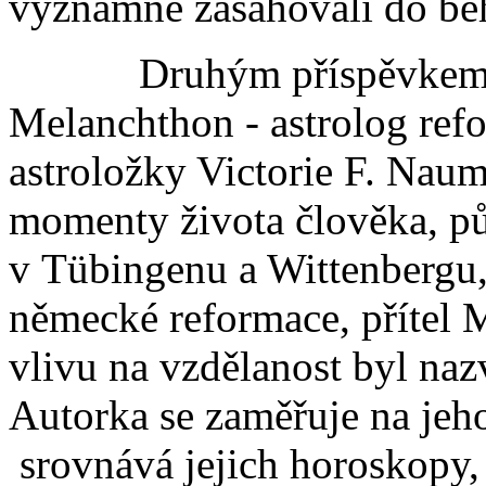
významně zasahovali do bě
Druhým příspěvkem je č
Melanchthon - astrolog ref
astroložky Victorie F. Nau
momenty života člověka, pů
v Tübingenu a Wittenbergu
německé reformace, přítel 
vlivu na vzdělanost byl na
Autorka se zaměřuje na jeh
srovnává jejich horoskopy,