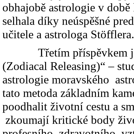
obhajobě astrologie v době 
selhala díky neúspěšné pre
učitele a astrologa Stöfflera
Třetím příspěvkem je „
(Zodiacal Releasing)“ – stu
astrologie moravského astro
tato metoda základním kame
poodhalit životní cestu a sm
zkoumají kritické body živ
profesního, zdravotního, v